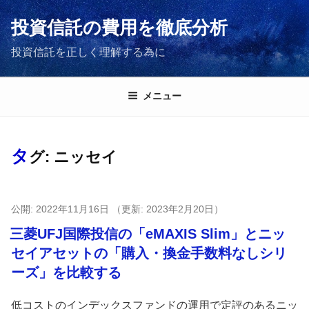
コ
投資信託の費用を徹底分析
ン
テ
投資信託を正しく理解する為に
ン
ツ
へ
メニュー
ス
キ
ッ
タ
グ:
ニッセイ
プ
投
2022年11月16日
2023年2月20日
稿
三菱UFJ国際投信の「eMAXIS Slim」とニッ
日:
セイアセットの「購入・換金手数料なしシリ
ーズ」を比較する
低コストのインデックスファンドの運用で定評のあるニッ