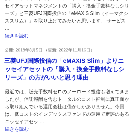
セイアセットマネジメントの「購入・換金手数料なしシリ
ーズ」と三菱UFJ国際投信の「eMAXIS Slim（イーマクシ
ススリム）」を取り上げてみたいと思います。 サービス
…
“三
続きを読む
菱
投
2018年8月5日
2022年11月16日
UFJ
稿
国
三菱UFJ国際投信の「eMAXIS Slim」よりニ
日:
際
ッセイアセットの「購入・換金手数料なしシ
投
リーズ」の方がいいと思う理由
信
の
最近では、販売手数料ゼロのノーロード投信も増えてきま
「eMAXIS
したが、信託報酬を含むトータルのコスト抑制に真正面か
Slim」
ら取り組んでいる運用会社は僅かしかありません。今回
と
は、低コストのインデックスファンドの運用で定評のある
ニ
ニッセイアセッ …
ッ
“三
続きを読む
セ