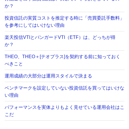
い
か？
い
と
投資信託の実質コストを推定する時に「売買委託手数料」
思
を参考にしてはいけない理由
う
楽天投信VTIとバンガードVTI（ETF）は、どっちが得
理
か？
由”
の
THEO、THEO＋[テオプラス]を契約する前に知っておく
べきこと
運用成績の大部分は運用スタイルで決まる
ベンチマークを設定していない投資信託を買ってはいけな
い理由
パフォーマンスを実体よりもよく見せている運用会社はこ
こだ