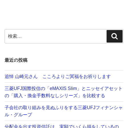
ト
ズ」
の
を
「購
比
入・
較
換
検
す
検
金
索:
る”
索
手
の
数
料
最近の投稿
な
し
追悼 山崎元さん こころよりご冥福をお祈りします
シ
三菱UFJ国際投信の「eMAXIS Slim」とニッセイアセット
リ
の「購入・換金手数料なしシリーズ」を比較する
ー
ズ」
子会社の取り組みを見ぬふりをする三菱UFJフィナンシャ
の
ル・グループ
方
が
分配金を出す投資信託は、実額でいくら損をしているの