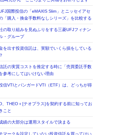
UFJ国際投信の「eMAXIS Slim」とニッセイアセ
の「購入・換金手数料なしシリーズ」を比較する
社の取り組みを見ぬふりをする三菱UFJフィナン
ル・グループ
金を出す投資信託は、実額でいくら損をしている
？
信託の実質コストを推定する時に「売買委託手数
を参考にしてはいけない理由
投信VTIとバンガードVTI（ETF）は、どっちが得
EO、THEO＋[テオプラス]を契約する前に知ってお
きこと
成績の大部分は運用スタイルで決まる
チマークを設定していない投資信託を買ってはい