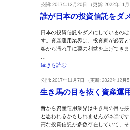
投
2017年12月20日
2022年11月
社
ご
稿
の
誰が日本の投資信託をダ
冥
日:
取
福
り
日本の投資信託をダメにしているのは
を
組
す。資産運用業界は、投資家が必要と
お
み
客から濡れ手に粟の利益を上げてきま
祈
を
…
り
見
“誰
続きを読む
し
ぬ
が
ま
ふ
投
2017年11月7日
2022年12月
日
す”
り
稿
本
の
生き馬の目を抜く資産運
を
日:
の
す
投
昔から資産運用業界は生き馬の目を抜
る
資
と思われるかもしれませんが本当です
三
信
高な投資信託が多数存在していて、そ
菱
託