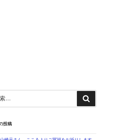
検
索
の投稿
 山崎元さん こころよりご冥福をお祈りします