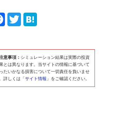
F
T
H
a
w
a
c
i
t
注意事項：
シミュレーション結果は実際の投資
e
t
e
果とは異なります。当サイトの情報に基づいて
ったいかなる損害について一切責任を負いませ
b
t
n
。詳しくは「
サイト情報
」をご確認ください。
o
e
a
o
r
k