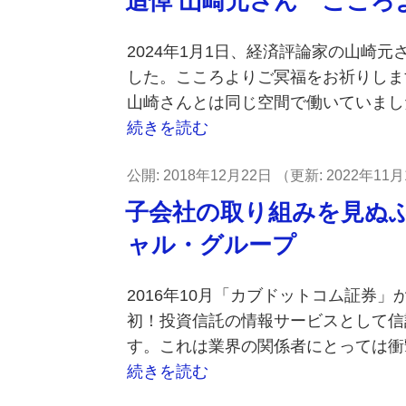
追悼 山崎元さん こころ
日:
2024年1月1日、経済評論家の山崎元
した。こころよりご冥福をお祈りします
山崎さんとは同じ空間で働いていまし
“追
続きを読む
悼
投
2018年12月22日
2022年11月
山
稿
崎
子会社の取り組みを見ぬふ
日:
元
ャル・グループ
さ
ん
2016年10月「カブドットコム証券
こ
初！投資信託の情報サービスとして信
こ
す。これは業界の関係者にとっては衝
ろ
“子
続きを読む
よ
会
り