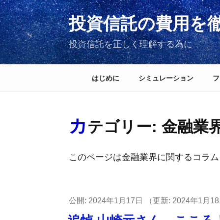
コ
投資信託の費用を
ン
テ
投資信託を正しく理解する為に
ン
ツ
へ
はじめに
シミュレーション
フ
ス
キ
ッ
カ
テゴリー:
金融業
プ
このページは金融業界に関するコラム
投
2024年1月17日
2024年1月1
稿