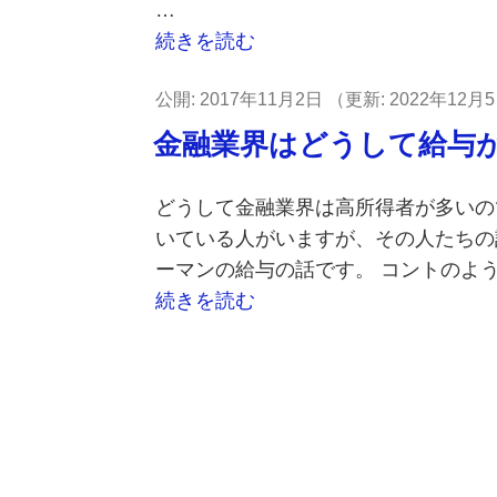
…
UFJ
を
“生
続きを読む
フ
ダ
き
ィ
メ
投
2017年11月2日
2022年12月
馬
ナ
に
稿
の
金融業界はどうして給与
ン
し
日:
目
シ
て
を
ャ
どうして金融業界は高所得者が多いの
い
抜
ル・
いている人がいますが、その人たちの
る
く
グ
ーマンの給与の話です。 コントのよう
の
資
ル
“金
続きを読む
か”
産
ー
融
の
運
プ”
業
用
の
界
業
は
界”
ど
の
う