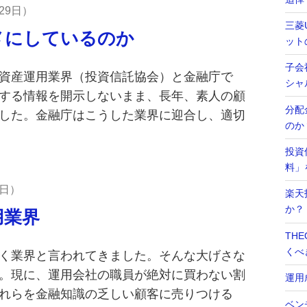
29日
三菱
メにしているのか
ット
子会
資産運用業界（投資信託協会）と金融庁で
シャ
する情報を開示しないまま、長年、素人の顧
分配
した。金融庁はこうした業界に迎合し、適切
のか
投資
料」
5日
楽天
か？
用業界
TH
くべ
く業界と言われてきました。そんな大げさな
。現に、運用会社の職員が絶対に買わない割
運用
れらを金融知識の乏しい顧客に売りつける
ベン