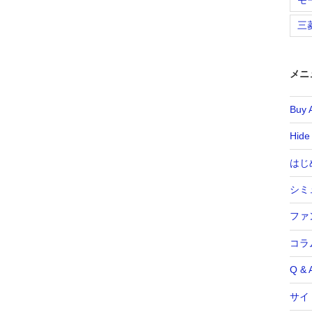
三
メニ
Buy 
Hide
はじ
シミ
ファ
コラ
Q & 
サイ