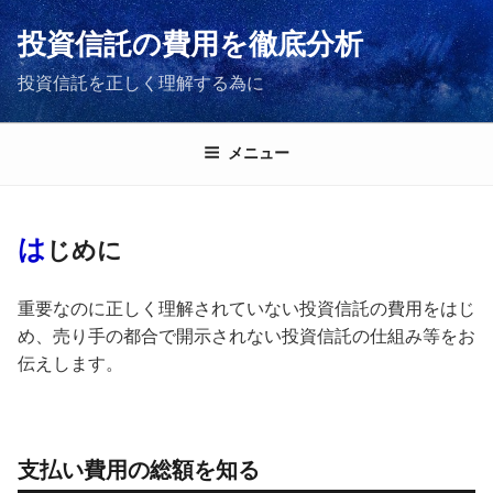
コ
投資信託の費用を徹底分析
ン
テ
投資信託を正しく理解する為に
ン
ツ
へ
メニュー
ス
キ
ッ
は
じめに
プ
重要なのに正しく理解されていない投資信託の費用をはじ
め、売り手の都合で開示されない投資信託の仕組み等をお
伝えします。
支払い費用の総額を知る