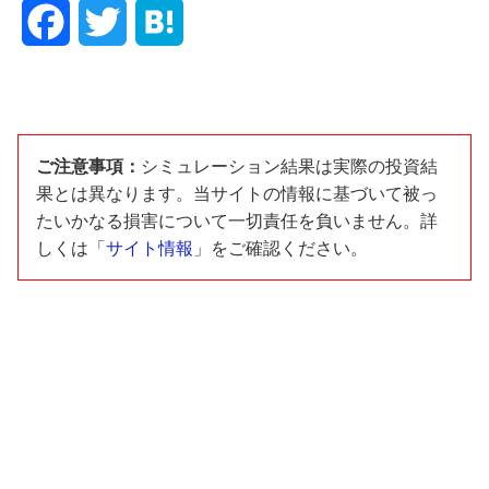
F
T
H
a
w
a
c
i
t
e
t
e
ご注意事項：
シミュレーション結果は実際の投資結
果とは異なります。当サイトの情報に基づいて被っ
b
t
n
たいかなる損害について一切責任を負いません。詳
しくは「
サイト情報
」をご確認ください。
o
e
a
o
r
k